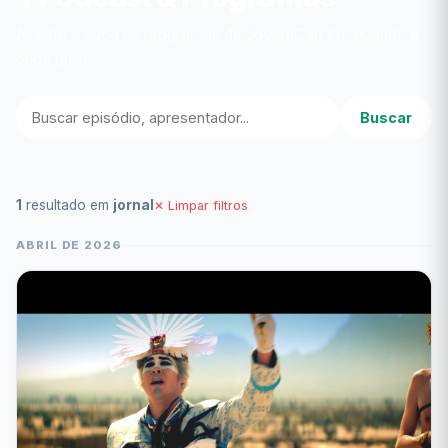
Assista e ouça os programas de JovemCap Fm quando e
onde quiser
Buscar
1
resultado em
jornal
✕ Limpar filtros
ABRIL DE 2026