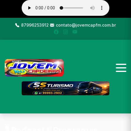
87996253912
contato@jovemcapfm.com.br
🎙️ Podcast & Programas