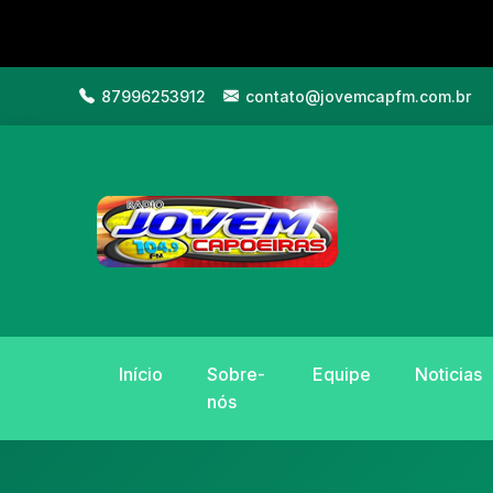
87996253912
contato@jovemcapfm.com.br
Início
Sobre-
Equipe
Noticias
nós