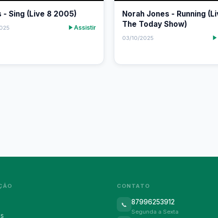
s - Sing (Live 8 2005)
Norah Jones - Running (L
The Today Show)
Assistir
2025
03/10/2025
ÇÃO
CONTATO
87996253912
📞
Segunda a Sexta
ós