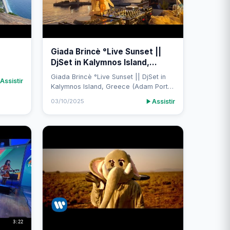
Giada Brincè °Live Sunset ||
DjSet in Kalymnos Island,
Greece (Adam Port, Black
Giada Brincè °Live Sunset || DjSet in
Assistir
Coffee, Rampa)
Kalymnos Island, Greece (Adam Port,
Black Coffee, Rampa)
Assistir
03/10/2025
3:22