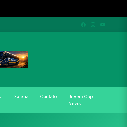
t
Galeria
Contato
Jovem Cap
News