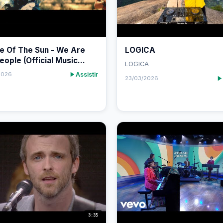
e Of The Sun - We Are
LOGICA
eople (Official Music
LOGICA
)
Assistir
2026
23/03/2026
3:35