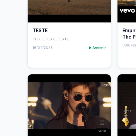
TESTE
Empir
The P
TESTETESTETESTE
Video
03/04/
Assistir
16/04/2026
58:38