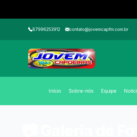
87996253912
contato@jovemcapfm.com.br
Início
Sobre-nós
Equipe
Notic
📷 Galeria de Fo