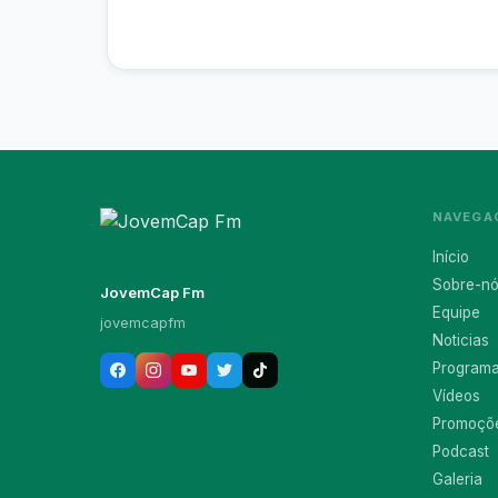
NAVEGA
Início
Sobre-n
JovemCap Fm
Equipe
jovemcapfm
Noticias
Program
Vídeos
Promoçõ
Podcast
Galeria