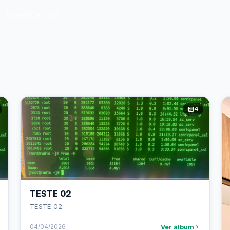
or JovemCap Fm
4
TESTE 02
TESTE 02
Ver álbum
04/04/2026