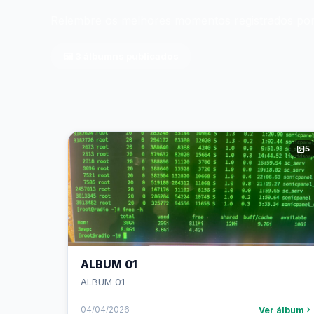
Relembre os melhores momentos registrados p
🖼️ 3 álbumns publicados
5
ALBUM 01
ALBUM 01
Ver álbum
04/04/2026