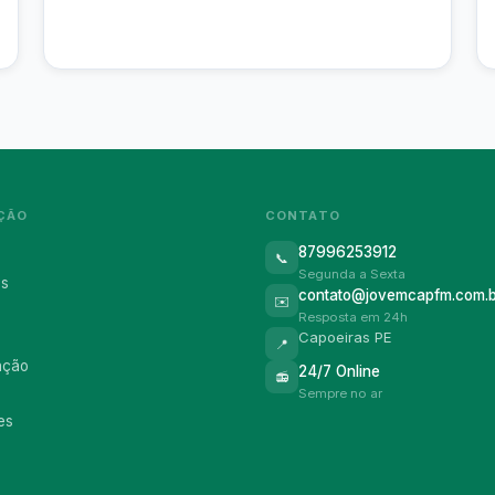
ÇÃO
CONTATO
87996253912
📞
Segunda a Sexta
ós
contato@jovemcapfm.com.b
✉️
Resposta em 24h
Capoeiras PE
📍
ação
24/7 Online
📻
Sempre no ar
es