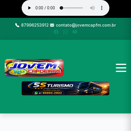
87996253912
contato@jovemcapfm.com.br