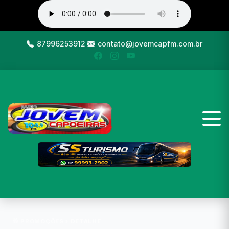
87996253912
contato@jovemcapfm.com.br
🎁 PROMOÇÕES
› DETALHE