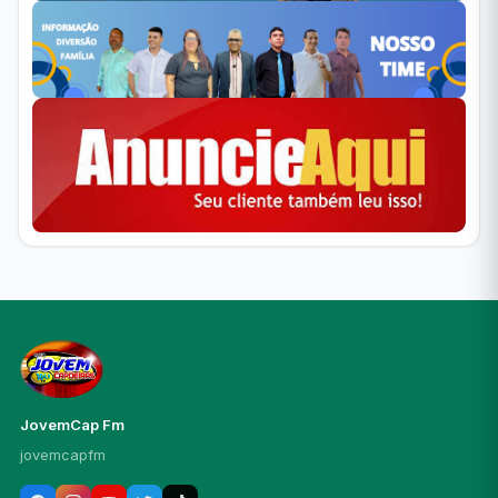
JovemCap Fm
jovemcapfm