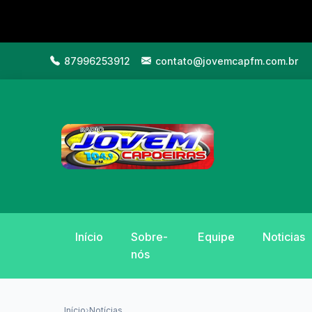
87996253912
contato@jovemcapfm.com.br
Início
Sobre-
Equipe
Noticias
nós
Início
›
Notícias