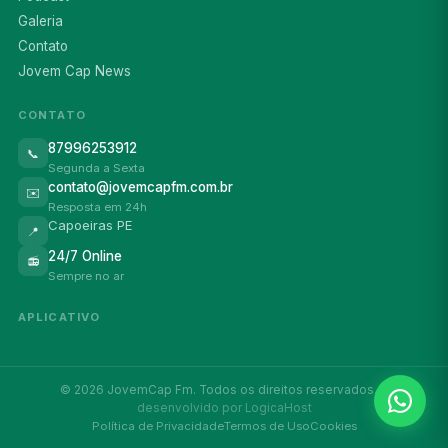
Galeria
Contato
Jovem Cap News
CONTATO
87996253912
📞
Segunda a Sexta
contato@jovemcapfm.com.br
✉️
Resposta em 24h
Capoeiras PE
📍
24/7 Online
📻
Sempre no ar
APLICATIVO
© 2026 JovemCap Fm. Todos os direitos reservados. ·
desenvolvido por LogicaHost
Política de Privacidade
Termos de Uso
Cookies