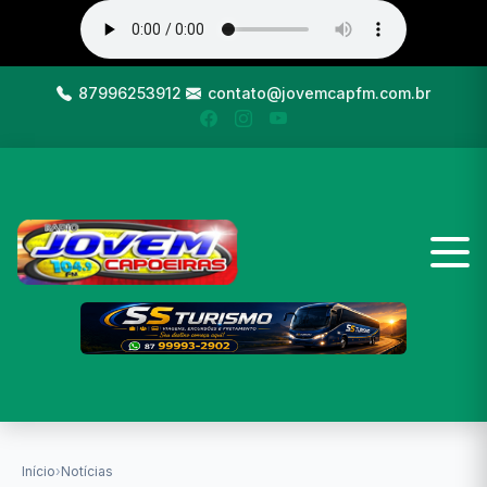
87996253912
contato@jovemcapfm.com.br
Início
›
Notícias